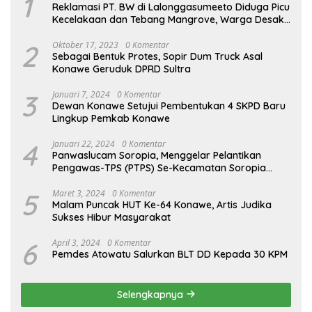
1
Reklamasi PT. BW di Lalonggasumeeto Diduga Picu
Kecelakaan dan Tebang Mangrove, Warga Desak
APH
2
Oktober 17, 2023
0 Komentar
Sebagai Bentuk Protes, Sopir Dum Truck Asal
Konawe Geruduk DPRD Sultra
3
Januari 7, 2024
0 Komentar
Dewan Konawe Setujui Pembentukan 4 SKPD Baru
Lingkup Pemkab Konawe
4
Januari 22, 2024
0 Komentar
Panwaslucam Soropia, Menggelar Pelantikan
Pengawas-TPS (PTPS) Se-Kecamatan Soropia
Tahun 2024
5
Maret 3, 2024
0 Komentar
Malam Puncak HUT Ke-64 Konawe, Artis Judika
Sukses Hibur Masyarakat
6
April 3, 2024
0 Komentar
Pemdes Atowatu Salurkan BLT DD Kepada 30 KPM
Selengkapnya