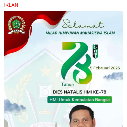
IKLAN