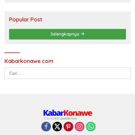
Popular Post
Selengkapnya
Kabarkonawe.com
Cari
untuk: