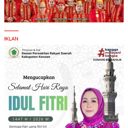
IKLAN