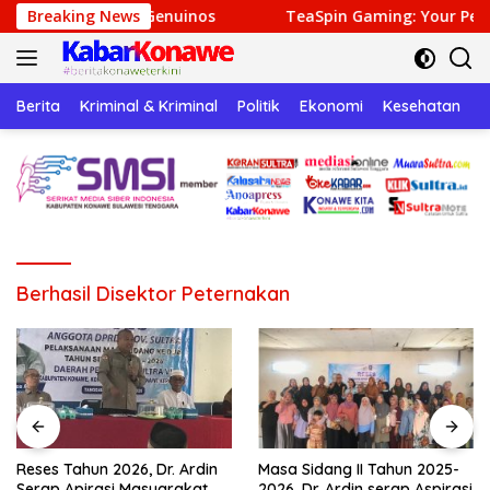
Langsung
sas Genuinos
Breaking News
TeaSpin Gaming: Your Personal Gateway 
ke
konten
Berita
Kriminal & Kriminal
Politik
Ekonomi
Kesehatan
P
Berhasil Disektor Peternakan
Reses Tahun 2026, Dr. Ardin
Masa Sidang II Tahun 2025-
Serap Apirasi Masyarakat
2026, Dr. Ardin serap Aspirasi