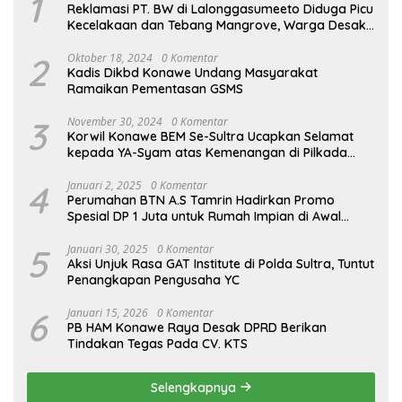
1
Reklamasi PT. BW di Lalonggasumeeto Diduga Picu
Kecelakaan dan Tebang Mangrove, Warga Desak
APH
2
Oktober 18, 2024
0 Komentar
Kadis Dikbd Konawe Undang Masyarakat
Ramaikan Pementasan GSMS
3
November 30, 2024
0 Komentar
Korwil Konawe BEM Se-Sultra Ucapkan Selamat
kepada YA-Syam atas Kemenangan di Pilkada
Konawe
4
Januari 2, 2025
0 Komentar
Perumahan BTN A.S Tamrin Hadirkan Promo
Spesial DP 1 Juta untuk Rumah Impian di Awal
Tahun 2025
5
Januari 30, 2025
0 Komentar
Aksi Unjuk Rasa GAT Institute di Polda Sultra, Tuntut
Penangkapan Pengusaha YC
6
Januari 15, 2026
0 Komentar
PB HAM Konawe Raya Desak DPRD Berikan
Tindakan Tegas Pada CV. KTS
Selengkapnya