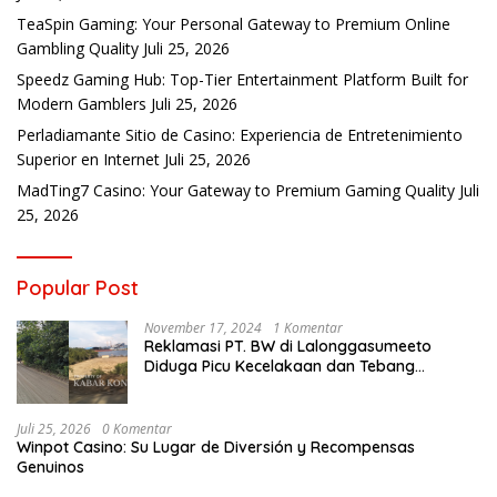
TeaSpin Gaming: Your Personal Gateway to Premium Online
Gambling Quality
Juli 25, 2026
Speedz Gaming Hub: Top-Tier Entertainment Platform Built for
Modern Gamblers
Juli 25, 2026
Perladiamante Sitio de Casino: Experiencia de Entretenimiento
Superior en Internet
Juli 25, 2026
MadTing7 Casino: Your Gateway to Premium Gaming Quality
Juli
25, 2026
Popular Post
November 17, 2024
1 Komentar
Reklamasi PT. BW di Lalonggasumeeto
Diduga Picu Kecelakaan dan Tebang
Mangrove, Warga Desak APH
Juli 25, 2026
0 Komentar
Winpot Casino: Su Lugar de Diversión y Recompensas
Genuinos