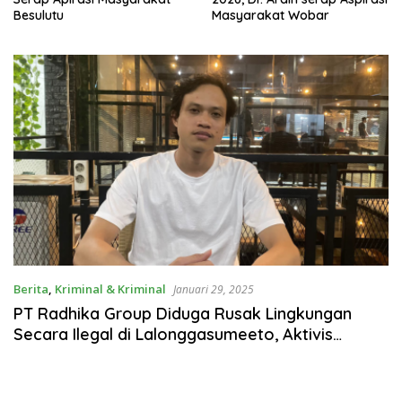
Besulutu
Masyarakat Wobar
Berita
,
Kriminal & Kriminal
Januari 29, 2025
PT Radhika Group Diduga Rusak Lingkungan
Secara Ilegal di Lalonggasumeeto, Aktivis
Lingkungan Desak APH Tindak Tegas