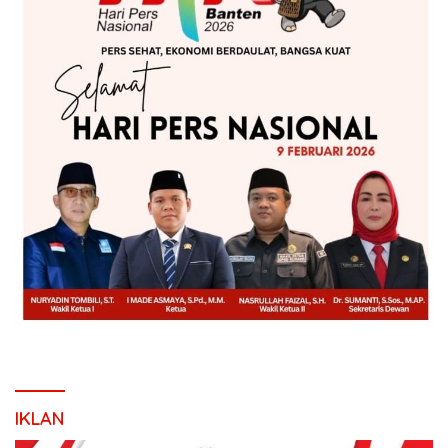
IKLAN