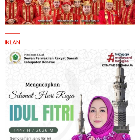
IKLAN