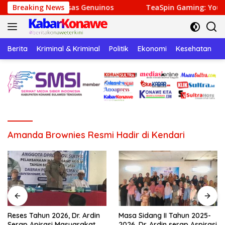
Langsung
mpensas Genuinos
Breaking News
TeaSpin Gaming: Your Personal Gatew
ke
konten
Berita
Kriminal & Kriminal
Politik
Ekonomi
Kesehatan
P
Amanda Brownies Resmi Hadir di Kendari
Reses Tahun 2026, Dr. Ardin
Masa Sidang II Tahun 2025-
Serap Apirasi Masyarakat
2026, Dr. Ardin serap Aspirasi