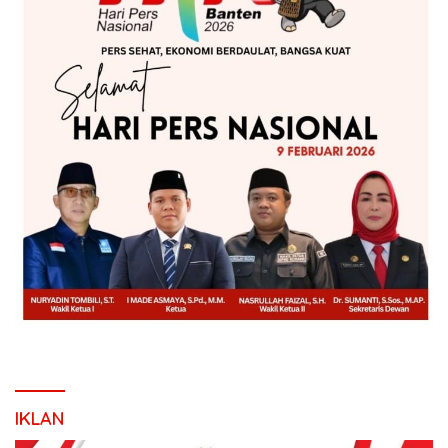
IKLAN