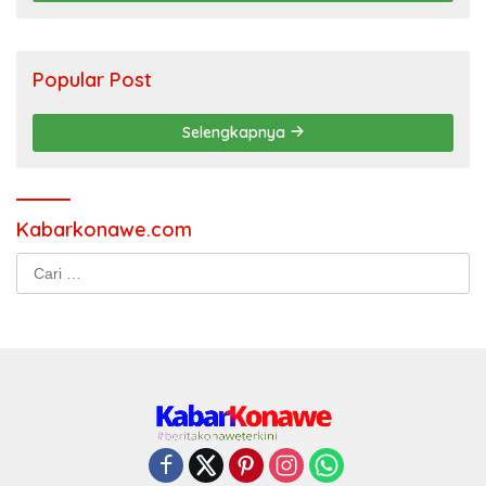
Popular Post
Selengkapnya
Kabarkonawe.com
Cari
untuk: