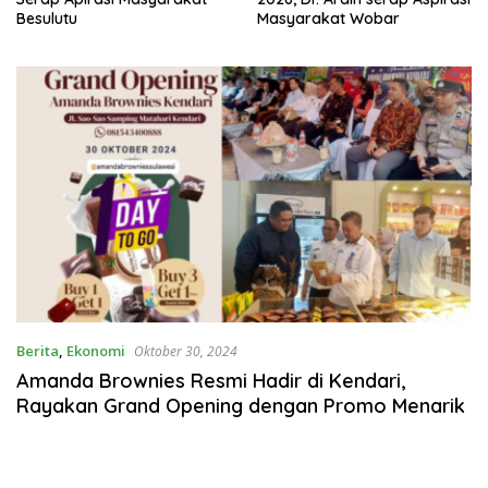
Besulutu
Masyarakat Wobar
Berita
,
Ekonomi
Oktober 30, 2024
Amanda Brownies Resmi Hadir di Kendari,
Rayakan Grand Opening dengan Promo Menarik