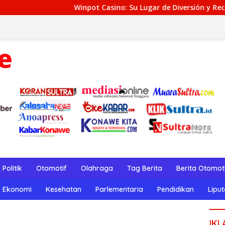
sino: Su Lugar de Diversión y Recompensas Genuinos
T
Politik
Otomotif
Olahraga
Tag Berita
Berita Otomot
Ekonomi
Kesehatan
Parlementaria
Pendidikan
Lipu
IKL