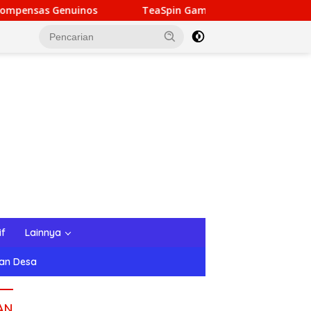
eaSpin Gaming: Your Personal Gateway to Premium Online Gamb
if
Lainnya
tan Desa
AN