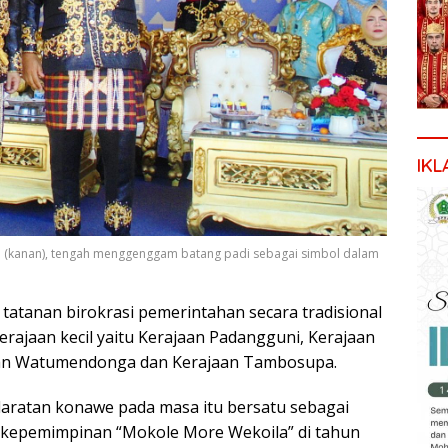
IKL
e (kanan), tengah menggenggam batang padi sebagai simbol dalam
tatanan birokrasi pemerintahan secara tradisional
rajaan kecil yaitu Kerajaan Padangguni, Kerajaan
aan Watumendonga dan Kerajaan Tambosupa.
daratan konawe pada masa itu bersatu sebagai
 kepemimpinan “Mokole More Wekoila” di tahun