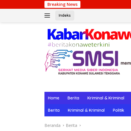
Langsung
Breaking News
Winpot Ca
ke
konten
Indeks
Home
Berita
Kriminal & Kriminal
Berita
Kriminal & Kriminal
Politik
Beranda
Berita