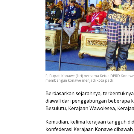
Pj Bupati Konawe (kiri) bersama Ketua DPRD Konaw
membangun konawe menjadi kota padi.
Berdasarkan sejarahnya, terbentuknya 
diawali dari penggabungan beberapa ke
Besulutu, Kerajaan Wawolesea, Keraj
Kemudian, kelima kerajaan tangguh di
konfederasi Kerajaan Konawe dibawah