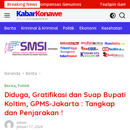
Langsung
ón y Recompensas Genuinos
Breaking News
TeaSpin Gaming: Your Perso
ke
konten
Berita
Kriminal & Kriminal
Politik
Ekonomi
Kesehatan
P
Beranda
Berita
Berita
,
Politik
Diduga, Gratifikasi dan Suap Bupati
Koltim, GPMS-Jakarta : Tangkap
dan Penjarakan !
Admin
Januari 17, 2024