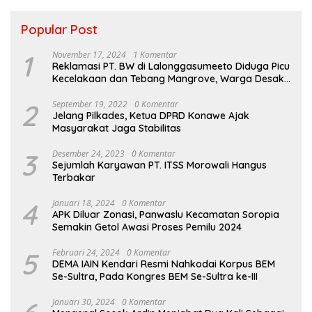
Popular Post
1
November 17, 2024
1 Komentar
Reklamasi PT. BW di Lalonggasumeeto Diduga Picu
Kecelakaan dan Tebang Mangrove, Warga Desak
APH
2
September 19, 2022
0 Komentar
Jelang Pilkades, Ketua DPRD Konawe Ajak
Masyarakat Jaga Stabilitas
3
Desember 24, 2023
0 Komentar
Sejumlah Karyawan PT. ITSS Morowali Hangus
Terbakar
4
Januari 18, 2024
0 Komentar
APK Diluar Zonasi, Panwaslu Kecamatan Soropia
Semakin Getol Awasi Proses Pemilu 2024
5
Februari 24, 2024
0 Komentar
DEMA IAIN Kendari Resmi Nahkodai Korpus BEM
Se-Sultra, Pada Kongres BEM Se-Sultra ke-III
Januari 30, 2024
0 Komentar