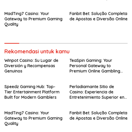
Internet
MadTing7 Casino: Your
Fanbit Bet: Solução Completa
Gateway to Premium Gaming
de Apostas e Diversão Online
Quality
Rekomendasi untuk kamu
Winpot Casino: Su Lugar de
TeaSpin Gaming: Your
Diversión y Recompensas
Personal Gateway to
Genuinos
Premium Online Gambling
Quality
Speedz Gaming Hub: Top-
Perladiamante Sitio de
Tier Entertainment Platform
Casino: Experiencia de
Built for Modern Gamblers
Entretenimiento Superior en
Internet
MadTing7 Casino: Your
Fanbit Bet: Solução Completa
Gateway to Premium Gaming
de Apostas e Diversão Online
Quality