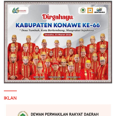
IKLAN