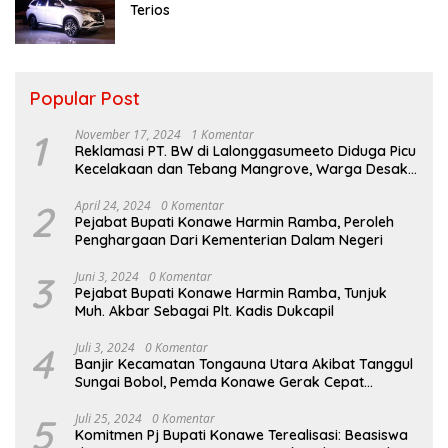
Terios
Popular Post
1
November 17, 2024
1 Komentar
Reklamasi PT. BW di Lalonggasumeeto Diduga Picu
Kecelakaan dan Tebang Mangrove, Warga Desak
APH
2
April 24, 2024
0 Komentar
Pejabat Bupati Konawe Harmin Ramba, Peroleh
Penghargaan Dari Kementerian Dalam Negeri
3
Juni 3, 2024
0 Komentar
Pejabat Bupati Konawe Harmin Ramba, Tunjuk
Muh. Akbar Sebagai Plt. Kadis Dukcapil
4
Juli 3, 2024
0 Komentar
Banjir Kecamatan Tongauna Utara Akibat Tanggul
Sungai Bobol, Pemda Konawe Gerak Cepat
Lakukan Penanganan
5
Juli 25, 2024
0 Komentar
Komitmen Pj Bupati Konawe Terealisasi: Beasiswa