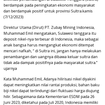
berdampak pada peningkatan ekonomi masyarakat
dan berdampak positif untuk provinsi Sultra.kamis
(7/12/2023)
Direktur Utama (Dirut) PT. Zubay Mining Indonesia,
Muhammad Emil mengatakan, Sulawesi tenggara itu
deposit nikel-nya terbesar di Indonesia, maka sebagai
anak bangsa harus mengangkat ekonomi ditempat
mencari nafkah, ” di Sultra ini, jangan hanya melakukan
penambangan dan uangnya dibawa keluar sultra dan
tidak ada dampak positifnya pada masyarakat sultra.”
ujarnya
Kata Muhammad Emil, Adanya hilirisasi nikel diyakini
dapat meningkatkan nilai rantai produksi, bahan baku
biji nikel dapat terlindungi dari fluktuasi harga diujung
hilir. Sebagaimana data Kementerian ESDM pada 26
Juni 2023, diketahui pada Juli 2020, Indonesia memiliki