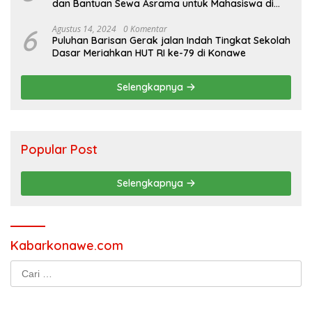
dan Bantuan Sewa Asrama untuk Mahasiswa di
Jakarta
6
Agustus 14, 2024
0 Komentar
Puluhan Barisan Gerak jalan Indah Tingkat Sekolah
Dasar Meriahkan HUT RI ke-79 di Konawe
Selengkapnya
Popular Post
Selengkapnya
Kabarkonawe.com
Cari
untuk: