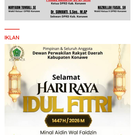
IKLAN