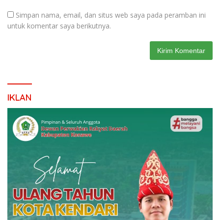
Simpan nama, email, dan situs web saya pada peramban ini
untuk komentar saya berikutnya.
IKLAN