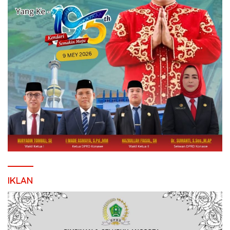
IKLAN