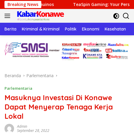
Langsung
Breaking News
TeaSpin Gaming: Your Personal Gateway to Premium On
ke
konten
Berita
Kriminal & Kriminal
Politik
Ekonomi
Kesehatan
P
Beranda
Parlementaria
Parlementaria
Masuknya Investasi Di Konawe
Dapat Menyerap Tenaga Kerja
Lokal
Admin
September 28, 2022