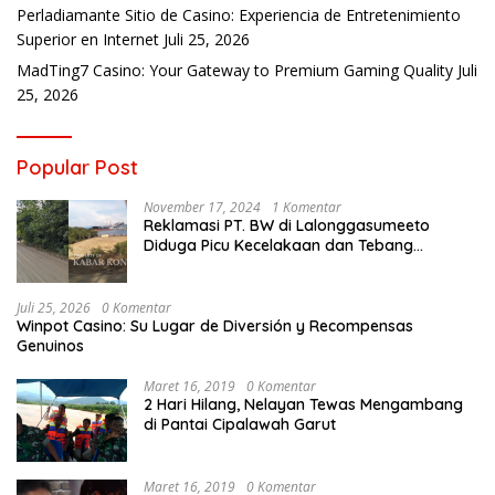
Perladiamante Sitio de Casino: Experiencia de Entretenimiento
Superior en Internet
Juli 25, 2026
MadTing7 Casino: Your Gateway to Premium Gaming Quality
Juli
25, 2026
Popular Post
November 17, 2024
1 Komentar
Reklamasi PT. BW di Lalonggasumeeto
Diduga Picu Kecelakaan dan Tebang
Mangrove, Warga Desak APH
Juli 25, 2026
0 Komentar
Winpot Casino: Su Lugar de Diversión y Recompensas
Genuinos
Maret 16, 2019
0 Komentar
2 Hari Hilang, Nelayan Tewas Mengambang
di Pantai Cipalawah Garut
Maret 16, 2019
0 Komentar