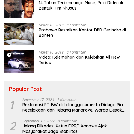
14 Tahun Terbunuhnya Munir, Polri Didesak
Bentuk Tim Khusus
Maret 16, 2019
0 Komentar
Prabowo Resmikan Kantor DPD Gerindra di
Banten
Maret 16, 2019
0 Komentar
Video: Kelemahan dan Kelebihan All New
Terios
Popular Post
1
November 17, 2024
1 Komentar
Reklamasi PT. BW di Lalonggasumeeto Diduga Picu
Kecelakaan dan Tebang Mangrove, Warga Desak
APH
2
September 19, 2022
0 Komentar
Jelang Pilkades, Ketua DPRD Konawe Ajak
Masyarakat Jaga Stabilitas