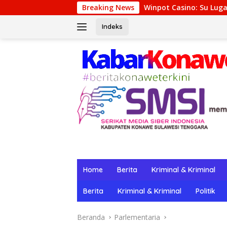
Langsung
Winpot Casino: Su Lugar de Diversión y Recompe
Breaking News
ke
konten
Indeks
Home
Berita
Kriminal & Kriminal
Berita
Kriminal & Kriminal
Politik
Beranda
Parlementaria