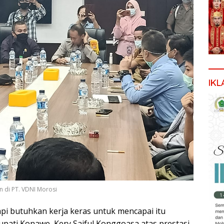
IKL
di PT. VDNI Morosi
 tapi butuhkan kerja keras untuk mencapai itu
upati Konawe, Kery Saiful Konggoasa atas prestasi