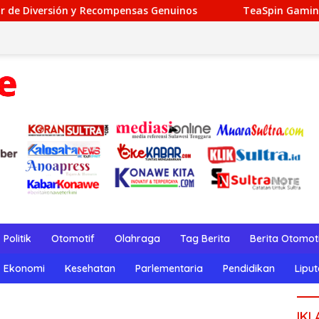
nsas Genuinos
TeaSpin Gaming: Your Personal Gateway 
Politik
Otomotif
Olahraga
Tag Berita
Berita Otomot
Ekonomi
Kesehatan
Parlementaria
Pendidikan
Lipu
IKL