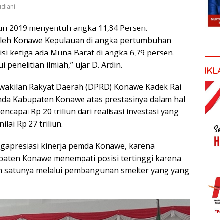
udiani
n 2019 menyentuh angka 11,84 Persen.
 oleh Konawe Kepulauan di angka pertumbuhan
si ketiga ada Muna Barat di angka 6,79 persen.
 penelitian ilmiah,” ujar D. Ardin.
IKL
rwakilan Rakyat Daerah (DPRD) Konawe Kadek Rai
emda Kabupaten Konawe atas prestasinya dalam hal
capai Rp 20 triliun dari realisasi investasi yang
lai Rp 27 triliun.
gapresiasi kinerja pemda Konawe, karena
upaten Konawe menempati posisi tertinggi karena
lah satunya melalui pembangunan smelter yang yang