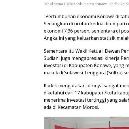
Wakil Ketua I DPRD KAbupaten Konawe, Kadek Rai S
“Pertumbuhan ekonomi Konawe di tahu
Sedangkan di urutan kedua ditempati
ekonomi 7,36 persen, sementara di posi
Angka ini yang keluarkan statisik melalui
Sementara itu Wakil Ketua I Dewan Pe
Sudiani juga mengapresiasi kinerja P
investasi di Kabupaten Konawe, yang men
masuk di Sulawesi Tenggara (Sultra) seni
Kadek mengatakan, dirinya sangat men
diketahui dari 17 kabupaten/kota kab
menerima investasi tertinggi yang sa
ada di Kecamatan Morosi.